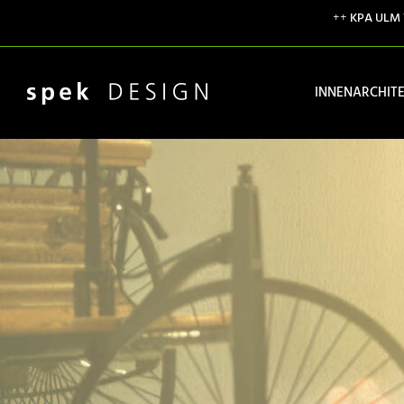
++
KPA ULM
INNENARCHIT