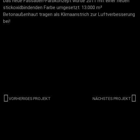
Das neue Fassaden-Farbkonzept wurde 2011 mit einer neuen
stickoxidbindenden Farbe umgesetzt: 13.000 m²
Betonaußenhaut tragen als Klimaanstrich zur Luftverbesserung
bei!
VORHERIGES PROJEKT
NÄCHSTES PROJEKT