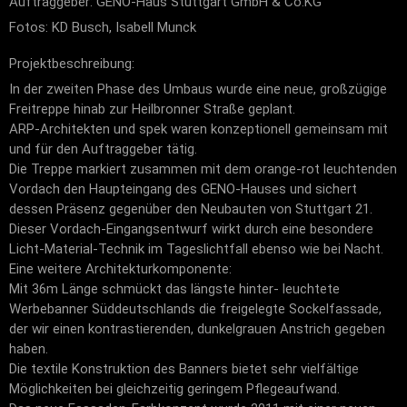
Auftraggeber: GENO-Haus Stuttgart GmbH & Co.KG
Fotos: KD Busch, Isabell Munck
Projektbeschreibung:
In der zweiten Phase des Umbaus wurde eine neue, großzügige
Freitreppe hinab zur Heilbronner Straße geplant.
ARP-Architekten und spek waren konzeptionell gemeinsam mit
und für den Auftraggeber tätig.
Die Treppe markiert zusammen mit dem orange-rot leuchtenden
Vordach den Haupteingang des GENO-Hauses und sichert
dessen Präsenz gegenüber den Neubauten von Stuttgart 21.
Dieser Vordach-Eingangsentwurf wirkt durch eine besondere
Licht-Material-Technik im Tageslichtfall ebenso wie bei Nacht.
Eine weitere Architekturkomponente:
Mit 36m Länge schmückt das längste hinter- leuchtete
Werbebanner Süddeutschlands die freigelegte Sockelfassade,
der wir einen kontrastierenden, dunkelgrauen Anstrich gegeben
haben.
Die textile Konstruktion des Banners bietet sehr vielfältige
Möglichkeiten bei gleichzeitig geringem Pflegeaufwand.